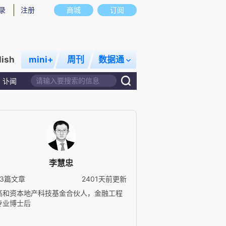
录
注册
商城
订阅
lish
mini+
周刊
数据通
讣闻
李慧忠
23篇文章
2401天前更新
高和资本地产科技基金合伙人，金融工程
专业博士后