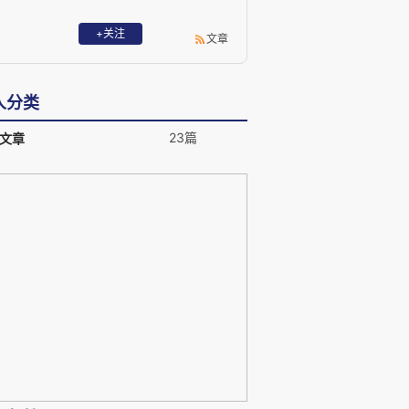
+关注
文章
人分类
23篇
文章