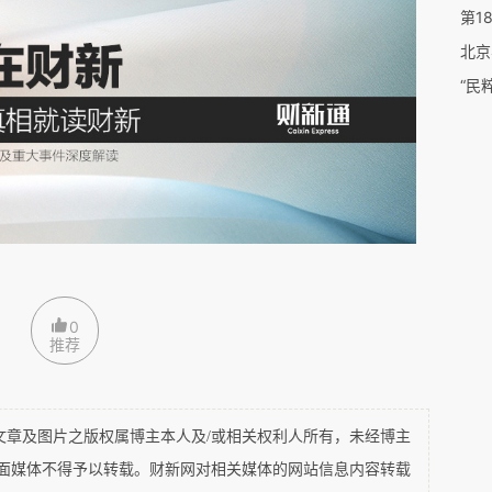
第1
1.6
的写字楼总体供应量是北京的
倍。而且最为关键的是，
北京
CBD
像北京一样只有
和金融街这两个核心商圈，而是在周
“民
为这种聚集效应的驱使，使得北京的写字楼租金远高于上
的驱动因素是城市格局以及空间格局的变化。城市的本质
。写字楼的物理空间简单而言就是一个商业交易效率的工
性是按照幂次分布而不是线性分布。越聚集，交易频次和
给与需求的关系。一个典型的案例就是小陆家嘴商圈。
时就思考南京西路与小陆家嘴这两个区域的租金成长性
0
金还相对不高，但是它有大量的供应，成长性足够好，而
推荐
明显优于南京西路，因为后者基本没有新增供应。
CBD
以及
未来几年写字楼市场的江湖地位会有明显的分
及图片之版权属博主本人及/或相关权利人所有，未经博主
PPT
看当前的供给与需求，这些更多是顾问公司几百页
惯
平面媒体不得予以转载。财新网对相关媒体的网站信息内容转载
到未来的市场格局。丽泽因为周边轨道配套的不给力、规