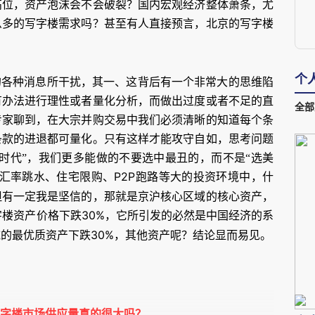
高位，资产泡沫会不会破裂？国内宏观经济整体萧条，尤
么多的写字楼需求吗？甚至有人直接预言，北京的写字楼
个
的各种消息所干扰，其一、这背后有一个非常大的思维陷
有办法进行理性或者量化分析，而做出过度或者不足的直
全部
专家聊到，在大宗并购交易中我们必须清晰的知道每个条
条款的进退都可量化。只有这样才能攻守自如，思考问题
时代”，我们更多能做的不要选中最丑的，而不是“选美
P2P
、汇率跳水、住宅限购、
跑路等大的投资环境中，什
但有一定我是坚信的，那就是京沪核心区域的核心资产，
30%
字楼资产价格下跌
，它所引发的必然是中国经济的系
30%
域的最优质资产下跌
，其他资产呢？结论显而易见。
写字楼市场供应量真的很大吗？