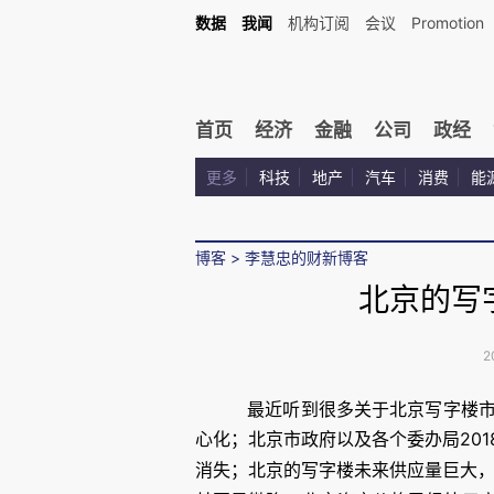
数据
我闻
机构订阅
会议
Promotion
首页
经济
金融
公司
政经
更多
科技
地产
汽车
消费
能
博客
>
李慧忠的财新博客
北京的写
2
最近听到很多关于北京写字楼
201
心化；北京市政府以及各个委办局
消失；北京的写字楼未来供应量巨大