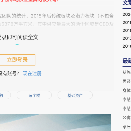
文
20
2015
究团队的统计，
年后传统板块及潜力板块（不包含
201
537.8
CBD
为
万平方米，其中供应量最大的两个区域是
及
201
136.4
米和
万平方米（非自用面积）。其余商务区仅有数
登录即可阅读全文
201
17.7
仅有
万平方米。从时间趋势上看，各年的供应量基本
201
2017-2018
CBD
应出现在
年，
核心区的供应量则主要出现
1%
量来看，核心区域的占比只有
左右，大部分供应集中
立即登录
最
100
吸纳
万的写字楼供应量。
从施
没有账号？
现在注册
再谈
融
写字楼
基础资产
地块都是由中信、安邦、中金、万通等各大金主持有。一
性，他们会自动的安排好建设时间以免集中入市，大部分
李慧
一方面，有相当一部分面积是自用，甚至中信旗下的各个
公寓
和房间号。
承压