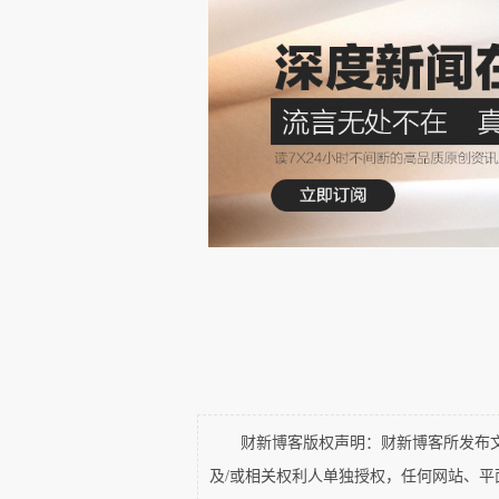
其二、北京与上海对比。上海
上海因为轨道交通太过发达，并没有
边形成了大量的副中心商圈。正是因
海。
其三、写字楼市场背后最核心
是用最小的交通量换取最大的交换量
厂，越聚集越有价值，所以它的成长
交易效率越高，而不是简简单单的供
2012
年高和收购中华企业大厦时，当
未来会如何演变？当时小陆家嘴的租
且相对聚集。过去几年的租金成长性
其四、金融街、丽泽、中关村
财新博客版权声明：财新博客所发布文章
化。我们判断市场的变化绝不仅仅是
及/或相关权利人单独授权，任何网站、
性干的事情。做投资，我们更需要看