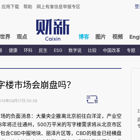
登
应用下载
帮助
网上有害信息举报专区
世界
观点
博客
图片
视频
Eng
源
健康
环科
民生
ESG
数字说
比较
中国改革
专题
字楼市场会崩盘吗？
016年08月17日 00:38
市场的负面消息：大量央企搬离北京前往白洋淀，产业空
8
500
年将迁往通州，
万平米的写字楼需求将从北京市区
CBD
CBD
，包含
中服地块、丽泽片区等，
的租金已经横盘