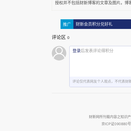
授权并不包括财新博客的文章及图片。博
划层次的缺陷，很多地块未开工，即
市场供应，这个区域的成长性还有待
但是因为规划水平以及短视等原因，
推广
财新会员积分兑好礼
人撸串，他拍着大腿痛心疾首的说中
评论区
嘴脸像极了天龙八部中四大恶人的扈
0
停车的拥挤、百度外卖等各位送餐人
登录
后发表评论得积分
28
/
/
公，租金已经涨到了
元
天
平米，
核心原因就是未来已经没有供应量了
CBD
计划；反而望京和
是最值得期待
评论仅代表网友个人观点，不代表财
问题二：北京市政府迁往通州
财新网所刊载内容之知识产
首先我们应该思考北京现有核
京ICP证090880号
是因为“一行三会”的入驻而形成，国