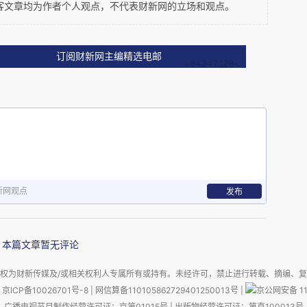
客文章均为作者个人观点，不代表财新网的立场和观点。
便有些地块（如晋商大厦）已经建成，并没有形成有效的
观察；中关村原本可以成为香港中环级别的全球化商圈，
大量的物业散售了。前段时间与香港置地的一位大神级匠
订阅财新网主编精选电邮
关村规划的缺陷，痛斥当时的规划没有让他来操盘，那副
三娘，像是丢了孩子一般。现在去中关村，街道的垃圾、
员的乱窜等；而金融街呢？我此前在英蓝国际金融中心办
20
金融街整体的平均租金也接近了
元。但我并不看好它，
，没有成长性，甚至金融街开发商自己也已经放弃了西扩
的，不仅产业有大量的导入，而且有供应、有张力。
新网观点
发布
会导致大量空置吗？
本篇文章暂无评论
权为财新传媒及/或相关权利人专属所有或持有。未经许可，禁止进行转载、摘编、
心商圈形成是否与北京市政府有直接的关系：金融街商圈
京ICP备10026701号-8
|
网信算备110105862729401250013号
|
京公网安备 11
CBD
家层面要建设国家级金融管理中心；泛
商圈是从临近
广播电视节目制作经营许可证：京第01015号
|
出版物经营许可证：第直100013号