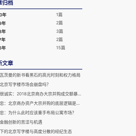
章归档
1篇
20年
2篇
9年
3篇
8年
2篇
7年
15篇
6年
新文章
瓦茨曼的新书看黑石的高光时刻和权力格局
北京写字楼市场会崩盘吗？
身体很诚实：2018北京商办大宗并购成交额暴涨80%
李慧忠：北京商办资产大宗并购的底层逻辑是什么？
忠：为什么此时应该重手布局公寓市场？
金融创新的苦涩与机遇
下的北京写字楼与高度分散的经纪生态