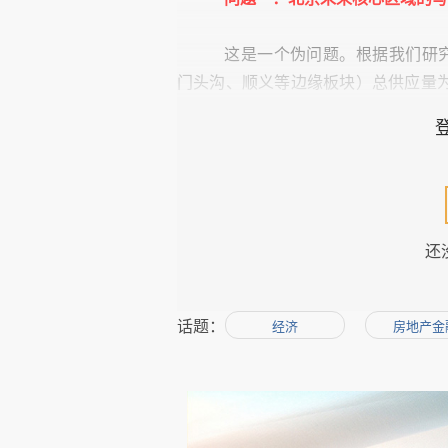
这是一个伪问题。根据我们研
门头沟、顺义等边缘板块）总供应量
119.5
丽泽金融商务区，分别为
万平方
十万的供应量，供应量最小的金融街
平缓，供应量较大的丽泽区域主要供
2019
在
年之后。纵观北京全部的供应
在边缘板块。而北京高峰时一年即可
还
而且有几个很有趣的现象：
话题：
经济
房地产金
CBD
其一、目前
核心区的几宗
方面这些机构都极其有钱并且极其理
地块的入市时间都已经往后延了；另
板块公司都已经预分配好了办公楼层