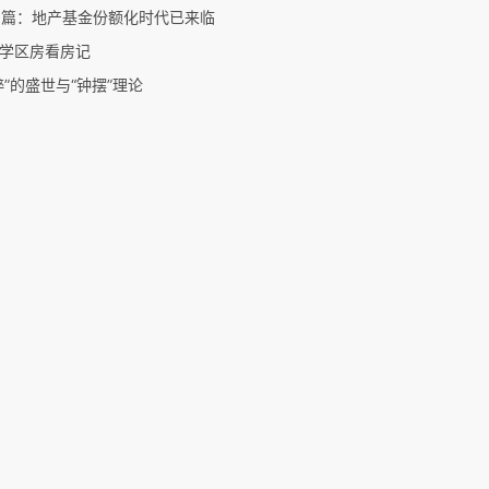
8篇：地产基金份额化时代已来临
学区房看房记
粹”的盛世与“钟摆”理论